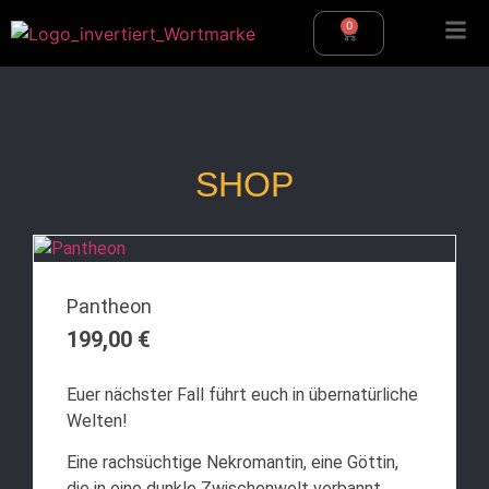
0
SHOP
Pantheon
199,00
€
Euer nächster Fall führt euch in übernatürliche
Welten!
Eine rachsüchtige Nekromantin, eine Göttin,
die in eine dunkle Zwischenwelt verbannt